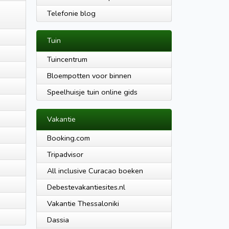
Telefonie blog
Tuin
Tuincentrum
Bloempotten voor binnen
Speelhuisje tuin online gids
Vakantie
Booking.com
Tripadvisor
All inclusive Curacao boeken
Debestevakantiesites.nl
Vakantie Thessaloniki
Dassia