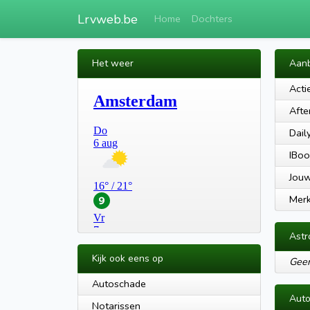
Lrvweb.be
Home
Dochters
Het weer
Aanb
Acti
Afte
Dail
IBo
Jou
Merk
Astr
Kijk ook eens op
Geen
Autoschade
Auto
Notarissen