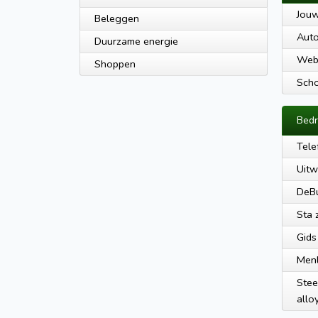
Jou
Beleggen
Auto
Duurzame energie
Webs
Shoppen
Scho
Bedr
Tel
Uitw
DeBu
Sta 
Gids
Menl
Stee
allo