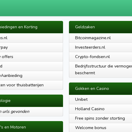
iedingen en Korting
Geldzaken
es.nl
Bitcoinmagazine.nl
rpay
Investeerders.nl
y offers
Crypto-fondsen.nl
od
Bedrijfsstructuur die vermoge
beschermt
wAanbieding
en voor thuisbatterijen
Gokken en Casino
Unibet
ologie
Holland Casino
 urls gevonden
Free spins zonder storting
's en Motoren
Welcome bonus