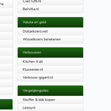
CiaoTutti.nl
ina
BelVilla.nl
Valuta en geld
Dollarkoers.net
Wisselkoers berekenen
Verbouwen
Kitchen 4 all
Klussenier.nl
Verbouw-gigant.nl
Vergelijkingsites
Stoffer & blik kopen
Leezy.nl