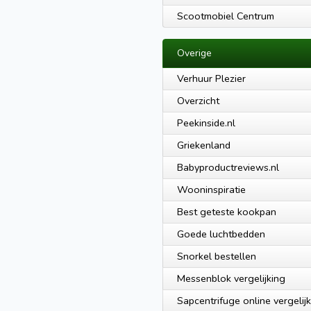
Scootmobiel Centrum
Overige
Verhuur Plezier
Overzicht
Peekinside.nl
Griekenland
Babyproductreviews.nl
Wooninspiratie
Best geteste kookpan
Goede luchtbedden
Snorkel bestellen
Messenblok vergelijking
Sapcentrifuge online vergelij