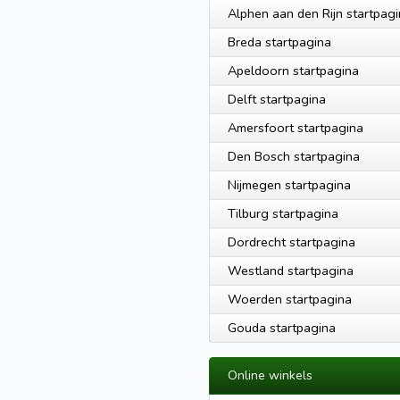
Alphen aan den Rijn startpag
Breda startpagina
Apeldoorn startpagina
Delft startpagina
Amersfoort startpagina
Den Bosch startpagina
Nijmegen startpagina
Tilburg startpagina
Dordrecht startpagina
Westland startpagina
Woerden startpagina
Gouda startpagina
Online winkels