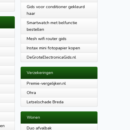
Gids voor conditioner gekleurd
haar
Smartwatch met belfunctie
bestellen
Mesh wifi router gids
Instax mini fotopapier kopen
DeGroteElectronicaGids.nl
Verzekeringen
Premie-vergelijken.nl
Ohra
Letselschade Breda
Wonen
ken
Duo afvalbak